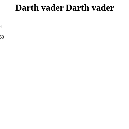
Darth vader
Darth vader
t.
160