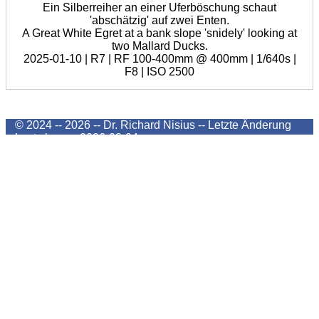
Ein Silberreiher an einer Uferböschung schaut
'abschätzig' auf zwei Enten.
A Great White Egret at a bank slope 'snidely' looking at
two Mallard Ducks.
2025-01-10 | R7 | RF 100-400mm @ 400mm | 1/640s |
F8 | ISO 2500
© 2024 -- 2026 -- Dr. Richard Nisius --
Letzte Änderung
Last change
2026-08-04