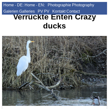
Home - DE:
Home - EN:
Photographie
Photography
Galerien
Galleries
PV
PV
Kontakt
Contact
Verrückte Enten
Crazy
ducks