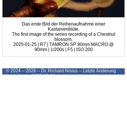
Das erste Bild der Reihenaufnahme einer
Kastanienblüte.
The first image of the series recording of a Chestnut
blossom.
2025-01-25 | R7 | TAMRON SP 90mm MACRO @
90mm | 1/200s | F5 | ISO 200
© 2024 -- 2026 -- Dr. Richard Nisius --
Letzte Änderung
Last change
2026-08-04