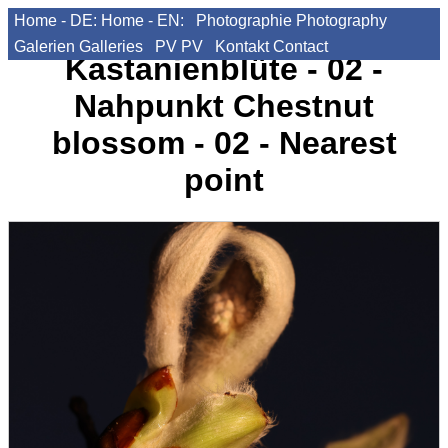
Home - DE:
Home - EN:
Photographie
Photography
Galerien
Galleries
PV
PV
Kontakt
Contact
Kastanienblüte - 02 -
Nahpunkt
Chestnut
blossom - 02 - Nearest
point