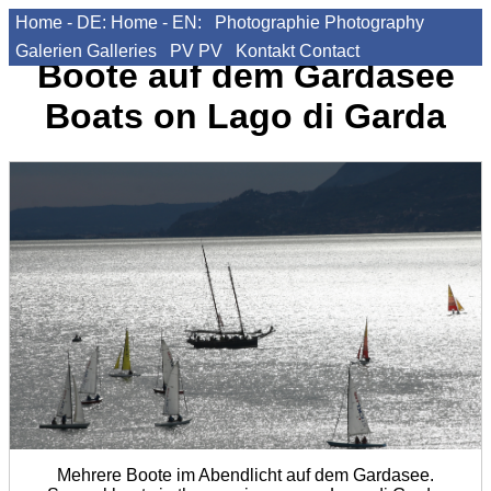
Home - DE:
Home - EN:
Photographie
Photography
Galerien
Galleries
PV
PV
Kontakt
Contact
Boote auf dem Gardasee
Boats on Lago di Garda
Mehrere Boote im Abendlicht auf dem Gardasee.