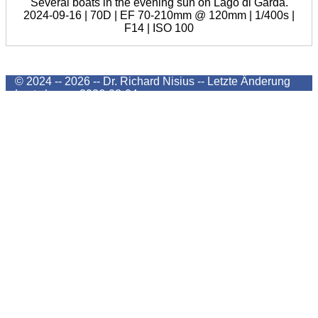
Several boats in the evening sun on Lago di Garda.
2024-09-16 | 70D | EF 70-210mm @ 120mm | 1/400s |
F14 | ISO 100
© 2024 -- 2026 -- Dr. Richard Nisius --
Letzte Änderung
Last change
2026-08-04