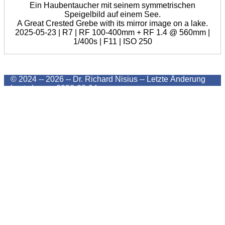
Ein Haubentaucher mit seinem symmetrischen
Speigelbild auf einem See.
A Great Crested Grebe with its mirror image on a lake.
2025-05-23 | R7 | RF 100-400mm + RF 1.4 @ 560mm |
1/400s | F11 | ISO 250
© 2024 -- 2026 -- Dr. Richard Nisius --
Letzte Änderung
Last change
2026-08-04