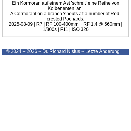
Ein Kormoran auf einem Ast 'schreit' eine Reihe von
Kolbenenten 'an'.
A Cormorant on a branch 'shouts at' a number of Red-
crested Pochards.
2025-08-09 | R7 | RF 100-400mm + RF 1.4 @ 560mm |
1/800s | F11 | ISO 320
© 2024 -- 2026 -- Dr. Richard Nisius --
Letzte Änderung
Last change
2026-08-04