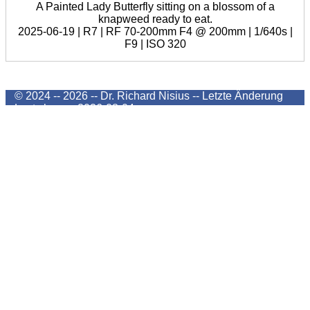
A Painted Lady Butterfly sitting on a blossom of a
knapweed ready to eat.
2025-06-19 | R7 | RF 70-200mm F4 @ 200mm | 1/640s |
F9 | ISO 320
© 2024 -- 2026 -- Dr. Richard Nisius --
Letzte Änderung
Last change
2026-08-04