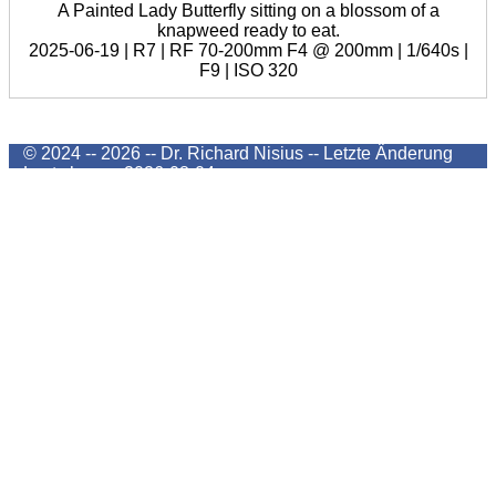
A Painted Lady Butterfly sitting on a blossom of a
knapweed ready to eat.
2025-06-19 | R7 | RF 70-200mm F4 @ 200mm | 1/640s |
F9 | ISO 320
© 2024 -- 2026 -- Dr. Richard Nisius --
Letzte Änderung
Last change
2026-08-04