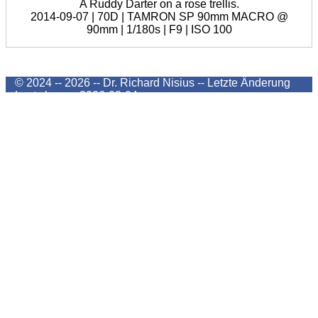
A Ruddy Darter on a rose trellis.
2014-09-07 | 70D | TAMRON SP 90mm MACRO @
90mm | 1/180s | F9 | ISO 100
© 2024 -- 2026 -- Dr. Richard Nisius --
Letzte Änderung
Last change
2026-08-04