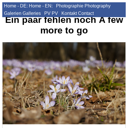
Home - DE:
Home - EN:
Photographie
Photography
Galerien
Galleries
PV
PV
Kontakt
Contact
Ein paar fehlen noch
A few
more to go