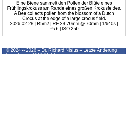
Eine Biene sammelt den Pollen der Blüte eines
Frühlingskrokuss am Rande eines großen Krokusfeldes.
A Bee collects pollen from the blossom of a Dutch
Crocus at the edge of a large crocus field.
2026-02-28 | R5m2 | RF 28-70mm @ 70mm | 1/640s |
F5.6 | ISO 250
© 2024 -- 2026 -- Dr. Richard Nisius --
Letzte Änderung
Last change
2026-08-04