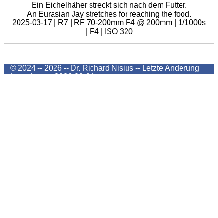
Ein Eichelhäher streckt sich nach dem Futter.
An Eurasian Jay stretches for reaching the food.
2025-03-17 | R7 | RF 70-200mm F4 @ 200mm | 1/1000s
| F4 | ISO 320
© 2024 -- 2026 -- Dr. Richard Nisius --
Letzte Änderung
Last change
2026-08-04